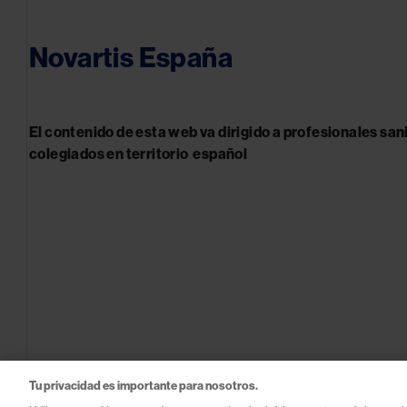
Novartis España
El contenido de esta web va dirigido a profesionales san
colegiados en territorio español
© 2026 Novartis Farmacéutica, S.A. Novartis España
Tu privacidad es importante para nosotros.
FA-11621736 03/26