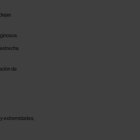
 dejan
iginosos.
 estrecha
ación de
o y extremidades,