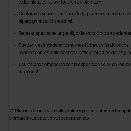
1,2
extremidades, sobre todo en las piernas
.
Ventana de
Oportunidad
Conforme avanza la enfermedad, aparecen ampollas subep
Terapéutica
1
hiperpigmentación residual
.
¿Qué
Debe sospecharse un penfigoide ampolloso en paciente
tenemos
entre
Pueden desencadenarlo muchos fármacos (antibióticos, ant
manos?
relación con los antidiabéticos orales del grupo de las glip
Psoriasis
Las lesiones empeoran con la exposición solar; se resuel
1
mucosas
.
Urticaria
Recursos
formativos
Image
Eventos
7.1. Placas urticariales, confluyentes y persistentes, en la e
y progresivamente se van generalizando.
Espacio
ciencia
Image