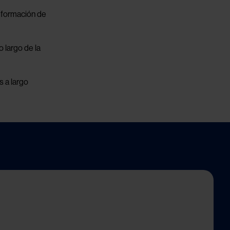
n formación de
o largo de la
s a largo