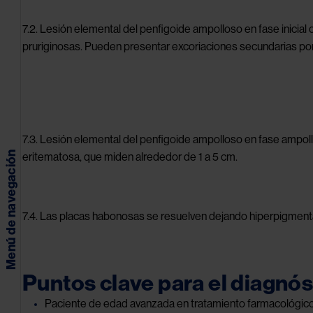
7.2. Lesión elemental del penfigoide ampolloso en fase inicia
pruriginosas. Pueden presentar excoriaciones secundarias po
Image
7.3. Lesión elemental del penfigoide ampolloso en fase ampol
Menú de navegación
eritematosa, que miden alrededor de 1 a 5 cm.
Image
7.4. Las placas habonosas se resuelven dejando hiperpigmentaci
Puntos clave para el diagnós
Paciente de edad avanzada en tratamiento farmacológico (gli