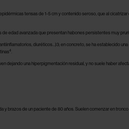
idérmicas tensas de 1-5 cm y contenido seroso, que al cicatrizar
s de edad avanzada que presentan habones persistentes muy prur
iinflamatorios, diuréticos...)3; en concreto, se ha establecido una
4
tinas
.
ven dejando una hiperpigmentación residual, y no suele haber afect
spalda y brazos de un paciente de 80 años. Suelen comenzar en tronc