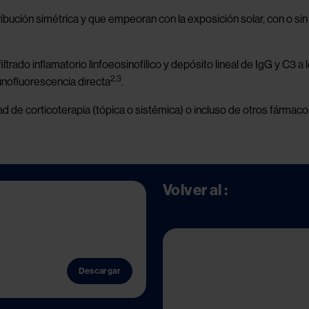
ibución simétrica y que empeoran con la exposición solar, con o si
trado inflamatorio linfoeosinofílico y depósito lineal de IgG y C3 a l
2,3
nofluorescencia directa
.
d de corticoterapia (tópica o sistémica) o incluso de otros fármaco
Volver al :
Descargar