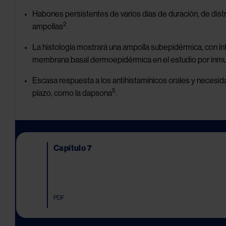
Habones persistentes de varios días de duración, de distr
2
ampollas
.
La histología mostrará una ampolla subepidérmica, con infil
membrana basal dermoepidérmica en el estudio por inmu
Escasa respuesta a los antihistamínicos orales y necesida
5
plazo, como la dapsona
.
Image
Capítulo 7
PDF