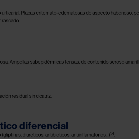
l o urticarial. Placas eritemato-edematosas de aspecto habonoso, p
r rascado.
losa. Ampollas subepidérmicas tensas, de contenido seroso amaril
ón residual sin cicatriz.
tico diferencial
1,4
ptinas, diuréticos, antibióticos, antiinflamatorios...)
.