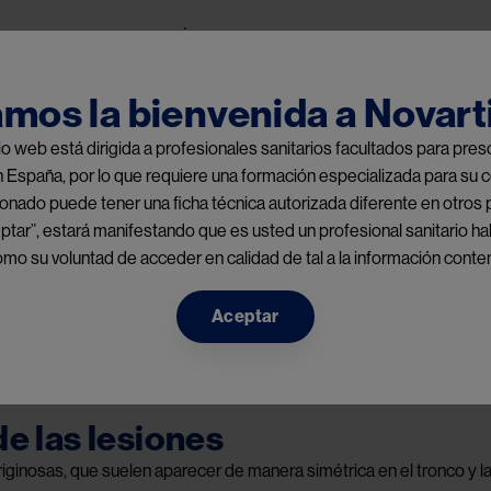
Pasar al contenido principal
Home
Áreas terapéuticas
Espacio Cie
Public Menu
amos la bienvenida a Novart
tio web está dirigida a profesionales sanitarios facultados para pr
n España, por lo que requiere una formación especializada para su c
nado puede tener una ficha técnica autorizada diferente en otros 
ptar”, estará manifestando que es usted un profesional sanitario hab
o su voluntad de acceder en calidad de tal a la información conten
Aceptar
mpolloso?
de las lesiones
ginosas, que suelen aparecer de manera simétrica en el tronco y l