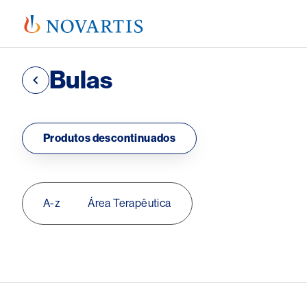
Bulas
Produtos descontinuados
.
A-z
Área Terapêutica