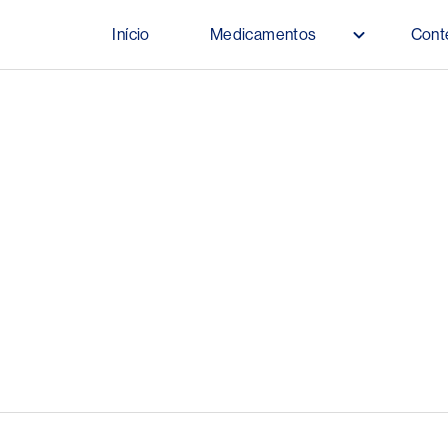
Pular para o conteúdo principal
Início
Medicamentos
Cont
Main navigation