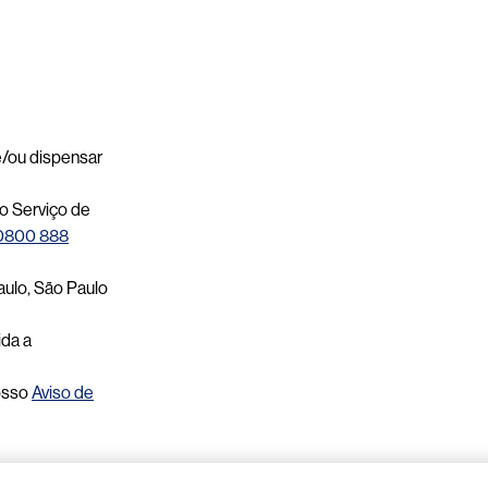
 e/ou dispensar
o Serviço de
0800 888
aulo, São Paulo
ida a
osso
Aviso de