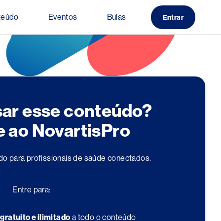
teúdo
Eventos
Bulas
Entrar
sar esse conteúdo?
e ao NovartisPro
do para profissionais de saúde conectados.
Entre para:
o
gratuito e ilimitado
a todo o conteúdo