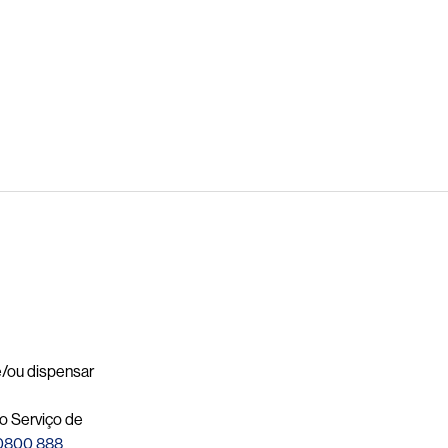
 e/ou dispensar
o Serviço de
0800 888