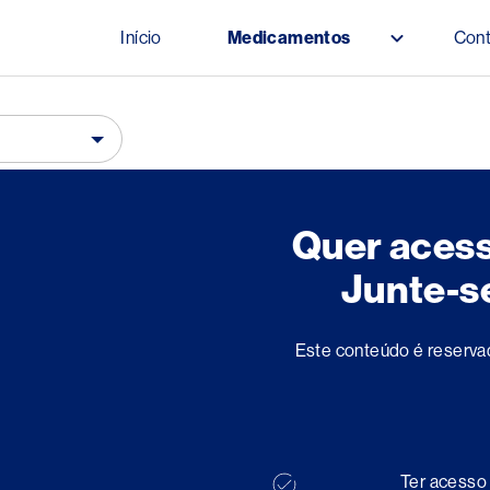
Pular para o conteúdo principal
Início
Medicamentos
Con
Main navigation
Quer aces
Junte-s
Este conteúdo é reserva
Ter acess