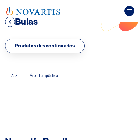
Pular para o conteúdo principal
Mai
Bulas
Produtos descontinuados
.
A-z
Área Terapêutica