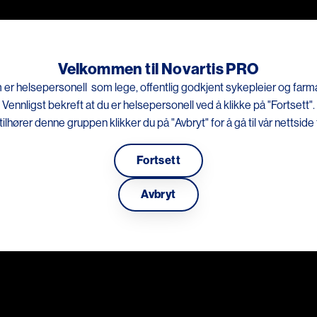
Hopp til hovedinnhold
Kunnskapsportal
Arrangementer
Be
Velkommen til Novartis PRO
et er kun for helsepersonell som lege, offentlig godkjent sykeplei
 er helsepersonell som lege, offentlig godkjent sykepleier og farmas
Vennligst bekreft at du er helsepersonell ved å klikke på "Fortsett".
tilhører denne gruppen klikker du på "Avbryt" for å gå til vår nettside
Fortsett
Avbryt
MS pasientbro
En pasientbrosjyre