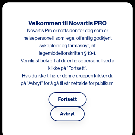
Hopp til hovedinnhold
Me
Velkommen til Novartis PRO
Novartis Pro er nettsiden for deg som er
Dette nettstedet er kun for helsepersonell som lege, offentlig
helsepersonell som lege, offentlig godkjent
godkjent sykepleier og farmasøyt
sykepleier og farmasøyt, iht
legemiddelforskriften § 13-1.
Lipider under lupen: Fra
Vennligst bekreft at du er helsepersonell ved å
forskningsfunn til retningslinjer
klikke på "Fortsett".
Hvis du ikke tilhører denne gruppen klikker du
v/
Karoline Bjarnesdatter Rypdal
på "Avbryt" for å gå til vår nettside for publikum.
Fortsett
Something went wrong
Avbryt
An error occurred, please try again later.