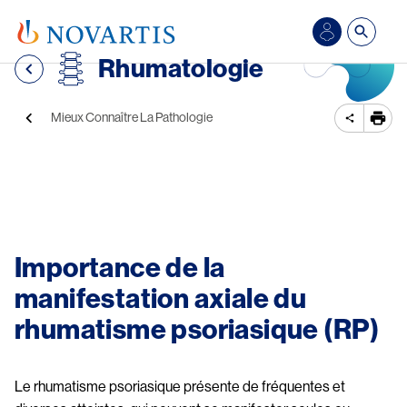
Aller au contenu principal
Se
Rhumatologie
connecter/S’inscrire
Fil d'Ariane
Mieux Connaître La Pathologie
Image
Importance de la 
manifestation axiale du 
rhumatisme psoriasique (RP)
Le rhumatisme psoriasique présente de fréquentes et 