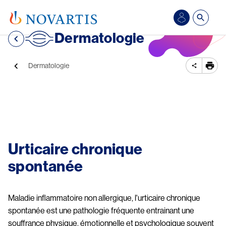
Aller au contenu principal
Se
Dermatologie
connecter/S’inscrire
Fil d'Ariane
Dermatologie
Image
Urticaire chronique 
spontanée
Maladie inflammatoire non allergique, l'urticaire chronique 
spontanée est une pathologie fréquente entrainant une 
souffrance physique, émotionnelle et psychologique souvent 