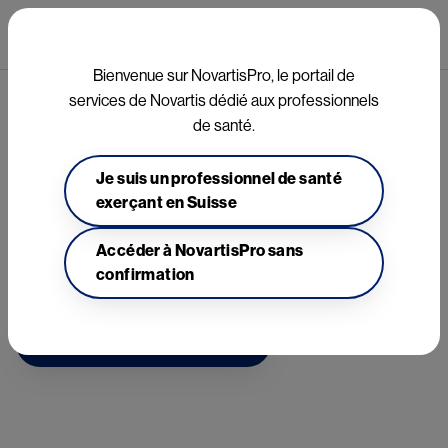
Aller au contenu principal
Mai
Bienvenue sur NovartisPro, le portail de
services de Novartis dédié aux professionnels
Nouveau contenu bientôt 
de santé.
disponible
Je suis un professionnel de santé
exerçant en Suisse
De nouveaux contenus sont en cours d'élaboration et seront 
bientôt disponibles.
Accéder à NovartisPro sans
confirmation
Retour à la page d'accueil