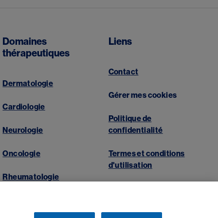
Domaines
Liens
thérapeutiques
Contact
Dermatologie
Gérer mes cookies
Cardiologie
Politique de
Neurologie
confidentialité
Oncologie
Termes et conditions
d'utilisation
Rheumatologie