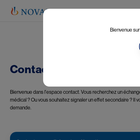
Aires thérapeutiques
Main navigatio
Bienvenue sur 
Image
Contactez-nous
Bienvenue dans l'espace contact. Vous recherchez un échange 
médical ? Ou vous souhaitez signaler un effet secondaire ? Il vo
demande.