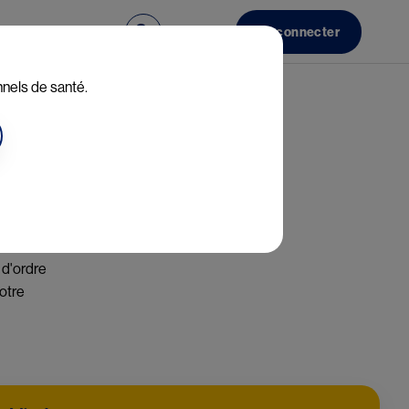
FR
Ressources
Se connecter
nnels de santé.
d'ordre 
otre 