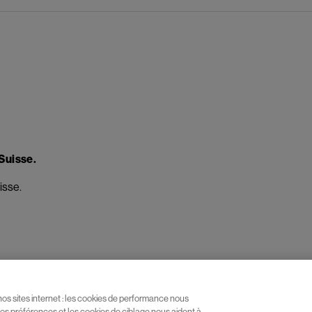
 Suisse.
isse.
 nos sites internet : les cookies de performance nous
os préférences et les cookies de ciblage nous aident à