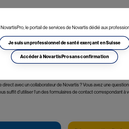
Aller au contenu principal
Produits
Congrès
Formations
n
NovartisPro, le portail de services de Novartis dédié aux professio
Je suis un professionnel de santé exerçant en Suisse
Accéder à NovartisPro sans confirmation
direct avec un collaborateur de Novartis ? Vous avez une question 
us suffit d'utiliser l'un des formulaires de contact correspondant à v