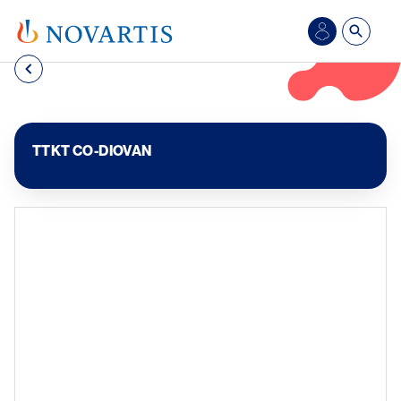
Nhảy đến nội dung
Đăng
nhập
TTKT CO-DIOVAN