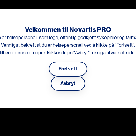
Hopp til hovedinnhold
Kunnskapsportal
Arrangementer
Be
Velkommen til Novartis PRO
et er kun for helsepersonell som lege, offentlig godkjent sykeplei
 er helsepersonell som lege, offentlig godkjent sykepleier og farmas
Vennligst bekreft at du er helsepersonell ved å klikke på "Fortsett".
tilhører denne gruppen klikker du på "Avbryt" for å gå til vår nettside
Fortsett
Avbryt
Hyperlipidemi
Kun for helsepersonel
Heftet er ment som en hjelp for 
beskrives risikofaktorer for hje
behandlingsmål. Det er også lag