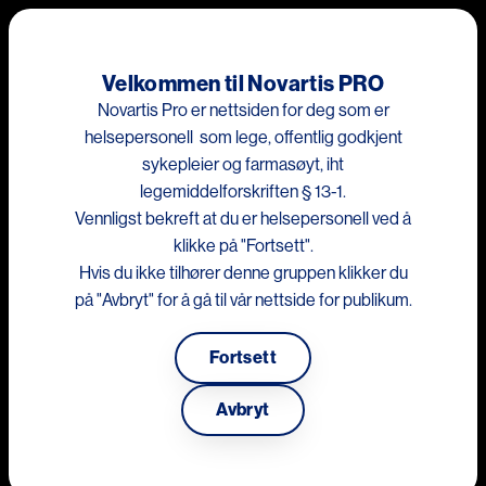
Hopp til hovedinnhold
Me
Velkommen til Novartis PRO
Novartis Pro er nettsiden for deg som er
Dette nettstedet er kun for helsepersonell som lege, offentlig
helsepersonell som lege, offentlig godkjent
godkjent sykepleier og farmasøyt
sykepleier og farmasøyt, iht
legemiddelforskriften § 13-1.
Vennligst bekreft at du er helsepersonell ved å
klikke på "Fortsett".
Image
Hvis du ikke tilhører denne gruppen klikker du
What is Lp(a)?
på "Avbryt" for å gå til vår nettside for publikum.
Listen to Børge Nordestgaard, Clinical Professor at University
of Copenhagen, discuss the importance of identifying
Fortsett
elevated Lp(a), a genetically determined condition that
2
independently increases CVD risk.
Avbryt
Something went wrong