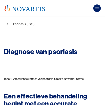
Overslaan en naar de inhoud gaan
Pub
Kruimelpad
Psoriasis (PsO)
Image
Diagnose van psoriasis
Image
Tabel 1. Verschillende vormen van psoriasis. Credits: Novartis Pharma
Een effectieve behandeling
begint met een accurate