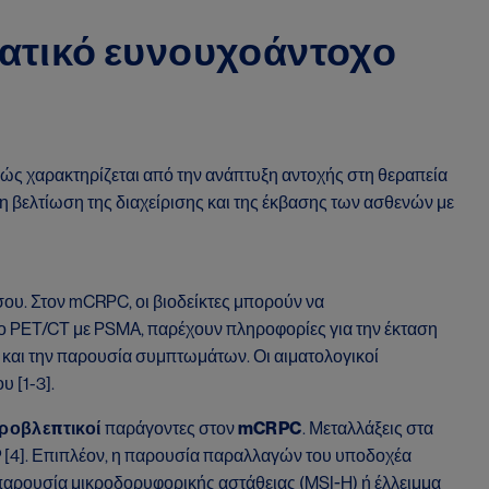
στατικό ευνουχοάντοχο
ώς χαρακτηρίζεται από την ανάπτυξη αντοχής στη θεραπεία
τη βελτίωση της διαχείρισης και της έκβασης των ασθενών με
ου. Στον mCRPC, οι βιοδείκτες μπορούν να
ς το PET/CT με PSMA, παρέχουν πληροφορίες για την έκταση
ύς και την παρουσία συμπτωμάτων. Οι αιματολογικοί
 [1-3].
ροβλεπτικοί
παράγοντες στον
mCRPC
. Μεταλλάξεις στα
P
[4]. Επιπλέον, η παρουσία παραλλαγών του υποδοχέα
παρουσία μικροδορυφορικής αστάθειας (MSI-H) ή έλλειμμα