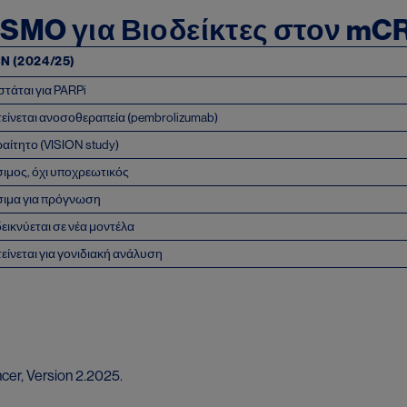
ESMO για Βιοδείκτες στον mC
N (2024/25)
στάται για PARPi
είνεται ανοσοθεραπεία (pembrolizumab)
αίτητο (VISION study)
ιμος, όχι υποχρεωτικός
ιμα για πρόγνωση
εικνύεται σε νέα μοντέλα
είνεται για γονιδιακή ανάλυση
ncer, Version 2.2025.