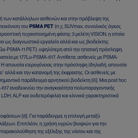
λογή των κατάλληλων ασθενών και στην πρόβλεψη της
πεικόνιση του
PSMA PET
(π.χ. SUVmax, συνολικός όγκος
 προοπτική τυχαιοποιημένη φάσης 3 μελέτη VISION, η οποία
νο ως διαγνωστικό εργαλείο αλλά και ως βιοδείκτης
68Ga-PSMA-11 PET), υψηλότερη από την ηπατική πρόσληψη.
απεία με 177Lu-PSMA-617. Αντίθετα, ασθενείς με PSMA-
. Η απουσία ετερογένειας στην πρόσληψη (δηλαδή, απουσία
 αλλά και την κατανομή της έκφρασης. Οι ασθενείς με
μαντικό παράδειγμα αρνητικού βιοδείκτη [6]. Μια post hoc
‑617 αναδεικνύει την αναγκαιότητα πολυπαραγοντικής
, LDH, ALP και ουδετερόφιλα) και κλινικά χαρακτηριστικά
άσεων [8]. Για παράδειγμα, η επιλογή μεταξύ
λάξεων. Επιπλέον, η χρήση υγρών βιοψιών για την
 παρακολούθηση της εξέλιξης της νόσου και της