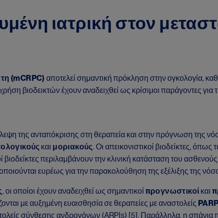
ευμένη ιατρική στον μετα
άτη (mCRPC)
αποτελεί σημαντική πρόκληση στην ογκολογία, καθ
χρήση βιοδεικτών έχουν αναδειχθεί ως κρίσιμοι παράγοντες για 
λεψη της ανταπόκρισης στη θεραπεία και στην πρόγνωση της νόσ
ατολογικούς
και
μοριακούς
. Οι απεικονιστικοί βιοδείκτες, όπω
ικοί βιοδείκτες περιλαμβάνουν την κλινική κατάσταση του ασθενο
οποιούνται ευρέως για την παρακολούθηση της εξέλιξης της νόσου
ς
, οι οποίοι έχουν αναδειχθεί ως σημαντικοί
προγνωστικοί
και
π
ίζονται με αυξημένη ευαισθησία σε θεραπείες με αναστολείς
PAR
τολείς σύνθεσης ανδρογόνων (ARPIs) [5]. Παράλληλα, η σπάνια 