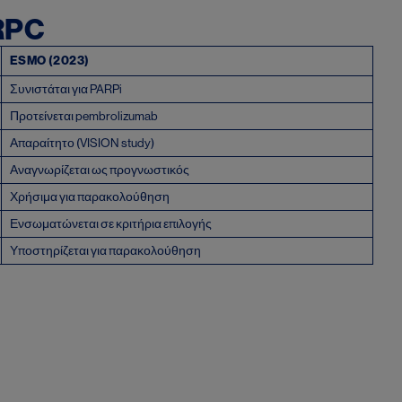
RPC
ESMO (2023)
Συνιστάται για PARPi
Προτείνεται pembrolizumab
Απαραίτητο (VISION study)
Αναγνωρίζεται ως προγνωστικός
Χρήσιμα για παρακολούθηση
Ενσωματώνεται σε κριτήρια επιλογής
Υποστηρίζεται για παρακολούθηση