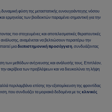
 η δυναμική φύση της μεταστατικής ευνουχοάντοχης νόσου
αι ερμηνείας των βιοδεικτών παραμένει σημαντική για την
έποντας πιο στοχευμένες και αποτελεσματικές θεραπευτικές
ν ανάλυσης, αναμένεται να βελτιώσουν περαιτέρω την
παιτεί μια
διεπιστημονική προσέγγιση
, συνδυάζοντας
ίωση των μεθόδων ανίχνευσης και ανάλυσής τους. Επιπλέον,
την ακρίβεια των προβλέψεων και να διευκολύνει τη λήψη
 αλλά περιλαμβάνει επίσης την εξατομίκευση της φροντίδας
γιση, που συνδυάζει τα μοριακά δεδομένα με τις
κλινικές