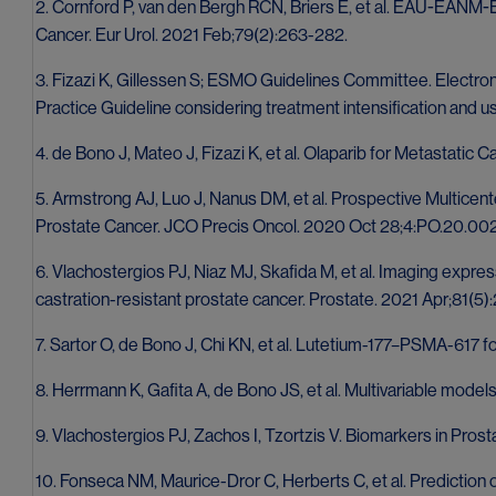
2. Cornford P, van den Bergh RCN, Briers E, et al. EAU-EAN
Cancer. Eur Urol. 2021 Feb;79(2):263-282.
3. Fizazi K, Gillessen S; ESMO Guidelines Committee. Electro
Practice Guideline considering treatment intensification and 
4. de Bono J, Mateo J, Fizazi K, et al. Olaparib for Metastat
5. Armstrong AJ, Luo J, Nanus DM, et al. Prospective Multice
Prostate Cancer. JCO Precis Oncol. 2020 Oct 28;4:PO.20.00
6. Vlachostergios PJ, Niaz MJ, Skafida M, et al. Imaging expr
castration-resistant prostate cancer. Prostate. 2021 Apr;81(5
7. Sartor O, de Bono J, Chi KN, et al. Lutetium-177–PSMA-617 
8. Herrmann K, Gafita A, de Bono JS, et al. Multivariable mode
9. Vlachostergios PJ, Zachos I, Tzortzis V. Biomarkers in Pros
10. Fonseca NM, Maurice-Dror C, Herberts C, et al. Prediction