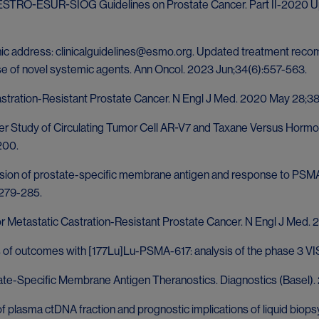
M-ESTRO-ESUR-SIOG Guidelines on Prostate Cancer. Part II-2020 Up
nic address:
clinicalguidelines@esmo.org
. Updated treatment recom
use of novel systemic agents. Ann Oncol. 2023 Jun;34(6):557-563.
ic Castration-Resistant Prostate Cancer. N Engl J Med. 2020 May 28;
nter Study of Circulating Tumor Cell AR-V7 and Taxane Versus Horm
200.
ession of prostate-specific membrane antigen and response to PSMA
):279-285.
for Metastatic Castration-Resistant Prostate Cancer. N Engl J Med. 
ls of outcomes with [177Lu]Lu-PSMA-617: analysis of the phase 3 VI
tate-Specific Membrane Antigen Theranostics. Diagnostics (Basel). 
 of plasma ctDNA fraction and prognostic implications of liquid bi