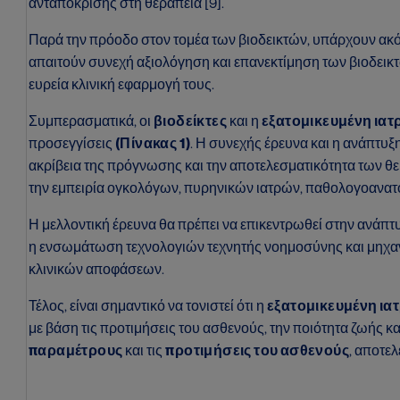
ανταπόκρισης στη θεραπεία [9].
Παρά την πρόοδο στον τομέα των βιοδεικτών, υπάρχουν ακ
απαιτούν συνεχή αξιολόγηση και επανεκτίμηση των βιοδεικτ
ευρεία κλινική εφαρμογή τους.
Συμπερασματικά, οι
βιοδείκτες
και η
εξατομικευμένη ιατ
προσεγγίσεις
(Πίνακας 1)
. Η συνεχής έρευνα και η ανάπτυξ
ακρίβεια της πρόγνωσης και την αποτελεσματικότητα των θε
την εμπειρία ογκολόγων, πυρηνικών ιατρών, παθολογοανα
Η μελλοντική έρευνα θα πρέπει να επικεντρωθεί στην ανάπτ
η ενσωμάτωση τεχνολογιών τεχνητής νοημοσύνης και μηχανι
κλινικών αποφάσεων.
Τέλος, είναι σημαντικό να τονιστεί ότι η
εξατομικευμένη ια
με βάση τις προτιμήσεις του ασθενούς, την ποιότητα ζωής κ
παραμέτρους
και τις
προτιμήσεις του ασθενούς
, αποτε