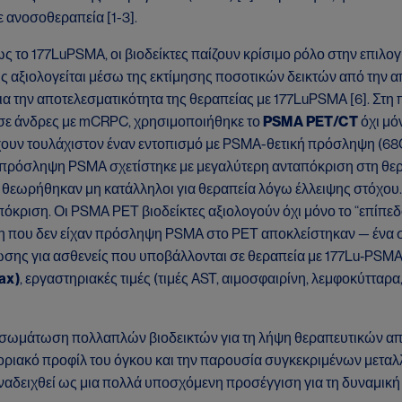
ε ανοσοθεραπεία [1-3].
ως το 177LuPSMA, οι βιοδείκτες παίζουν κρίσιμο ρόλο στην επι
 αξιολογείται μέσω της εκτίμησης ποσοτικών δεικτών από την α
ια την αποτελεσματικότητα της θεραπείας με 177LuPSMA [6]. Στη
σε άνδρες με mCRPC, χρησιμοποιήθηκε το
PSMA PET/CT
όχι μό
 έχουν τουλάχιστον έναν εντοπισμό με PSMA-θετική πρόσληψη (
ή πρόσληψη PSMA σχετίστηκε με μεγαλύτερη ανταπόκριση στη θερ
ς θεωρήθηκαν μη κατάλληλοι για θεραπεία λόγω έλλειψης στόχου
ριση. Οι PSMA PET βιοδείκτες αξιολογούν όχι μόνο το “επίπεδο”
η που δεν είχαν πρόσληψη PSMA στο PET αποκλείστηκαν — ένα ση
σης για ασθενείς που υποβάλλονται σε θεραπεία με 177Lu‑PSMA
ax)
, εργαστηριακές τιμές (τιμές AST, αιμοσφαιρίνη, λεμφοκύτταρα
σωμάτωση πολλαπλών βιοδεικτών για τη λήψη θεραπευτικών αποφ
οριακό προφίλ του όγκου και την παρουσία συγκεκριμένων μεταλ
αναδειχθεί ως μια πολλά υποσχόμενη προσέγγιση για τη δυναμική