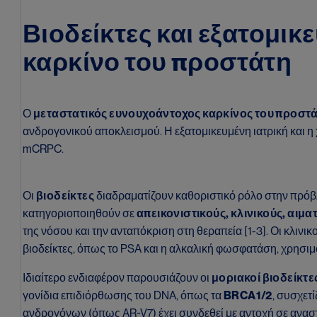
μεταστατικού
ευνουχοάντοχου
Βιοδείκτες και εξατομικ
Πώς
καρκίνο του προστάτη
προσεγγίζουμε
τον ασθενή με
μεταστατικό
ευνουχοάντοχο
Ο
μεταστατικός ευνουχοάντοχος καρκίνος του προστ
καρκίνο
ανδρογονικού αποκλεισμού. Η εξατομικευμένη ιατρική και η 
προστάτη;
mCRPC.
Οι
βιοδείκτες
διαδραματίζουν καθοριστικό ρόλο στην πρόβ
κατηγοριοποιηθούν σε
απεικονιστικούς, κλινικούς, αιμ
της νόσου και την ανταπόκριση στη θεραπεία [1-3]. Οι κλιν
βιοδείκτες, όπως το PSA και η αλκαλική φωσφατάση, χρησιμ
Ιδιαίτερο ενδιαφέρον παρουσιάζουν οι
μοριακοί βιοδείκτε
γονίδια επιδιόρθωσης του DNA, όπως τα
BRCA1/2
, συσχετ
ανδρογόνων (όπως AR-V7) έχει συνδεθεί με αντοχή σε ανασ