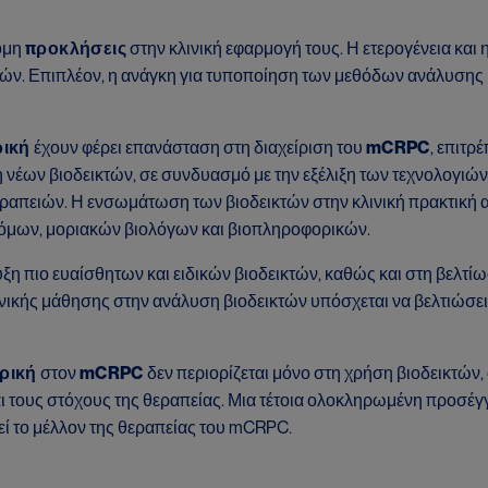
όμη
προκλήσεις
στην κλινική εφαρμογή τους. Η ετερογένεια και
ών. Επιπλέον, η ανάγκη για τυποποίηση των μεθόδων ανάλυσης κ
ρική
έχουν φέρει επανάσταση στη διαχείριση του
mCRPC
, επιτρ
η νέων βιοδεικτών, σε συνδυασμό με την εξέλιξη των τεχνολογιώ
ραπειών. Η ενσωμάτωση των βιοδεικτών στην κλινική πρακτική α
τόμων, μοριακών βιολόγων και βιοπληροφορικών.
υξη πιο ευαίσθητων και ειδικών βιοδεικτών, καθώς και στη βελτ
κής μάθησης στην ανάλυση βιοδεικτών υπόσχεται να βελτιώσει 
τρική
στον
mCRPC
δεν περιορίζεται μόνο στη χρήση βιοδεικτών,
αι τους στόχους της θεραπείας. Μια τέτοια ολοκληρωμένη προσέγ
λεί το μέλλον της θεραπείας του mCRPC.