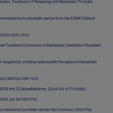
date: Treatment of Relapsing and Metastatic Prostate
mendations for prostate cancer from the ESMO Clinical
382(22):2091-2102.
onal Treatment Outcomes in Metastatic Castration-Resistant
-targeted β-emitting radionuclide therapies in metastatic
2021;385(12):1091-1103.
SION trial. EClinicalMedicine. 2024 Oct 4;77:102862.
2021 Jun 18;11(6):1108.
opsy in advanced prostate cancer. Nat Commun. 2024 Feb