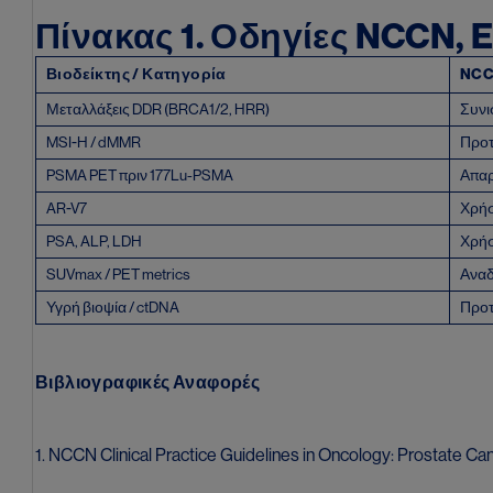
Πίνακας 1. Οδηγίες NCCN, 
Βιοδείκτης / Κατηγορία
NCC
Μεταλλάξεις DDR (BRCA1/2, HRR)
Συνι
MSI-H / dMMR
Προτ
PSMA PET πριν 177Lu-PSMA
Απαρ
AR-V7
Χρήσ
PSA, ALP, LDH
Χρήσ
SUVmax / PET metrics
Αναδ
Υγρή βιοψία / ctDNA
Προτ
Βιβλιογραφικές
Αναφορές
1. NCCN Clinical Practice Guidelines in Oncology: Prostate Ca