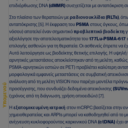
επιδιόρθωσης DNA
(dMMR)
συσχετίζεται με ανταπόκριση σ
Στο πλαίσιο των θεραπειών με
ραδιονουκλίδια (RLTs)
, όπ
ανταπόκρισης [5]. Η έκφραση του
PSMA
στους όγκους, όπως
νόσου) αποτελεί έναν σημαντικό
προβλεπτικό βιοδείκτη
γ
αξιολόγησε την αποτελεσματικότητα του
177Lu-PSMA-617
επιλογής ασθενών για τη θεραπεία. Οι ασθενείς έπρεπε να
Αυτό λειτούργησε ως βιοδείκτης θετικής επιλογής. Η υψηλ
αρνητικές μεταστάσεις αποκλείστηκαν από τη μελέτη, καθώ
PSMA-αρνητικών εστιών σε PET) προβλέπει καλύτερη ανταπόκ
μορφολογικά εμφανείς μεταστάσεις σε συμβατική απεικόνισ
ανάλυση από τη μελέτη VISION που παρέχει μοντέλα πρόγνω
Υπομενού
προσέγγισης, που συνδυάζει δεδομένα απεικόνισης
(SUVm
(χρόνος από τη διάγνωση, χρήση οπιοειδών) [7].
Η
εξατομικευμένη ιατρική
στον mCRPC βασίζεται στην εν
χημειοθεραπείας και ARPIs μπορεί να καθοδηγηθεί από το μ
ανίχνευση κυκλοφορούντος καρκινικού DNA
(ctDNA)
έχει 