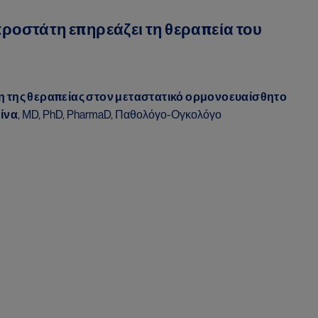
ροστάτη επηρεάζει τη θεραπεία του
η της θεραπείας στον μεταστατικό ορμονοευαίσθητο
ίνα
, ΜD, PhD, PharmaD, Παθολόγο-Ογκολόγο