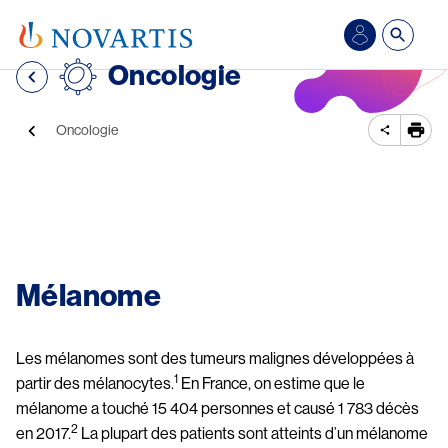
Aller au contenu principal
Se
Oncologie
connecter/S’inscrire
Fil d'Ariane
Oncologie
Image
Mélanome
Les mélanomes sont des tumeurs malignes développées à 
1
partir des mélanocytes.
 En France, on estime que le 
mélanome a touché 15 404 personnes et causé 1 783 décès 
2
en 2017.
 La plupart des patients sont atteints d’un mélanome 