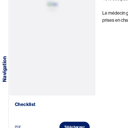
Image
Un
Le médecin gé
parcours
prises en cha
de soin
coordonné
L’aggravation
chez le patient
en
compensation
Navigation
cardiaque
La
décompensation
du patient
insuffisant
cardiaque
Checklist
Suivi
du
patient
PDF
Télécharger