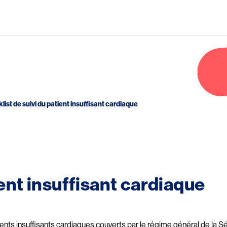
Aller au contenu principal
list de suivi du patient insuffisant cardiaque
ient insuffisant cardiaque
nts insuffisants cardiaques couverts par le régime général de la Séc