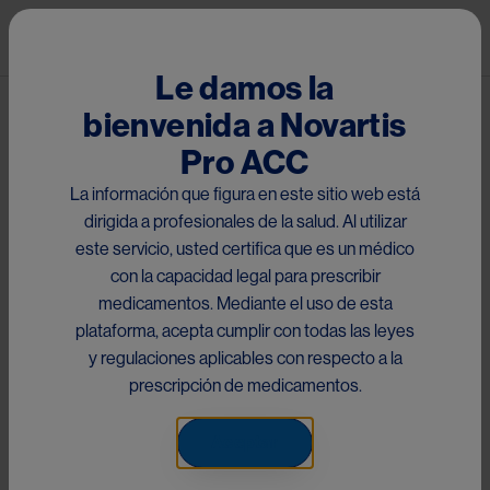
Pasar al contenido principal
Mai
Hematología
Le damos la
bienvenida a Novartis
Ruta de navegación
Áreas Terapéuticas
Pro ACC
La información que figura en este sitio web está
Image
dirigida a profesionales de la salud. Al utilizar
este servicio, usted certifica que es un médico
con la capacidad legal para prescribir
Mielofibrosis: manifestaciones clínicas, 
medicamentos. Mediante el uso de esta
plataforma, acepta cumplir con todas las leyes
diagnóstico y terapia
y regulaciones aplicables con respecto a la
prescripción de medicamentos.
Image
Aceptar
Dr. Federico Sackmann