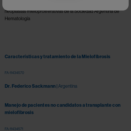
Hematólogo en FUNDALEU, miembro de la subcomisión de 
neoplasias mieloproliferativas de la Sociedad Argentina de 
Hematología
Características y tratamiento de la Mielofibrosis
Something went wrong
An error occurred, please try again later.
FA-11434570
Dr. Federico Sackmann |
 Argentina
Try again
Manejo de pacientes no candidatos a transplante con 
mielofibrosis
Something went wrong
An error occurred, please try again later.
FA-11434571