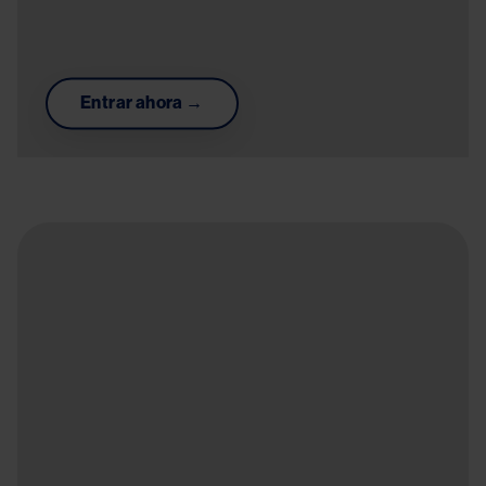
Entrar ahora →
c
Image