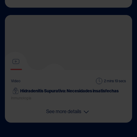
Vídeo
2 mins 19 secs
Hidradenitis Supurativa: Necesidades insatisfechasㅤㅤㅤㅤㅤㅤㅤㅤㅤ
Inmunología
See more details