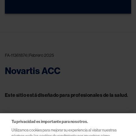
FA-11361874 | Febrero 2025
Novartis ACC
Este sitio está diseñado para profesionales de la salud.
Tu privacidad es importante para nosotros.
Contacto
Utilizamos cookies para mejorar su experiencia al visitar nuestras
páginas web: las cookies de rendimiento nos muestran cómo