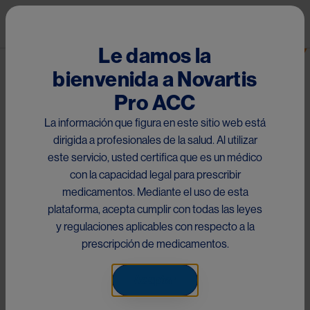
Pasar al contenido principal
Mai
Inmunología
Le damos la
bienvenida a Novartis
Ruta de navegación
Áreas Terapéuticas
Pro ACC
La información que figura en este sitio web está
Image
dirigida a profesionales de la salud. Al utilizar
este servicio, usted certifica que es un médico
con la capacidad legal para prescribir
medicamentos. Mediante el uso de esta
Ponemos a su disposición 
plataforma, acepta cumplir con todas las leyes
y regulaciones aplicables con respecto a la
recursos que le permitirán estar 
prescripción de medicamentos.
al día sobre la información 
médica relevante de su interés. 
Aceptar
Acceda a vídeos de 