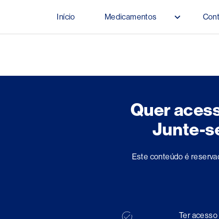
Pular para o conteúdo principal
Início
Medicamentos
Con
Main navigation
Quer aces
Junte-s
Este conteúdo é reserva
Ter acess