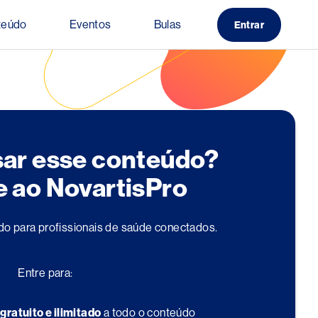
teúdo
Eventos
Bulas
Entrar
sar esse conteúdo?
e ao NovartisPro
do para profissionais de saúde conectados.
Entre para:
o
gratuito e ilimitado
a todo o conteúdo