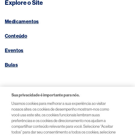
Explore o Site
Medicamentos
Conteúdo
Eventos
Bulas
Links Úteis
Sua privacidade é importante para nós.
Usamos cookies para melhorar a sua experiência ao visitar
Aviso de Privacidade
nossos sites: os cookies de desempenho mostram-nos como
você usa este site, os cookies funcionais lembram suas
preferências e os cookies de direcionamento nos ajudam a
Termos de Uso
compartilhar conteúdo relevante para você. Selecione “Aceitar
todos” para dar seu consentimento a todos os cookies, selecione