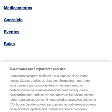
Medicamentos
Conteúdo
Eventos
Bulas
Links Úteis
Sua privacidade é importante para nós.
Usamos cookies para melhorar a sua experiência ao visitar
Aviso de Privacidade
nossos sites: os cookies de desempenho mostram-nos como
você usa este site, os cookies funcionais lembram suas
preferências e os cookies de direcionamento nos ajudam a
Termos de Uso
compartilhar conteúdo relevante para você. Selecione “Aceitar
todos” para dar seu consentimento a todos os cookies, selecione
“Configurações de cookies” para gerenciar os diferentes cookies
Acessibilidade
ou selecione “Rejeitar todos” para usar apenas os cookies