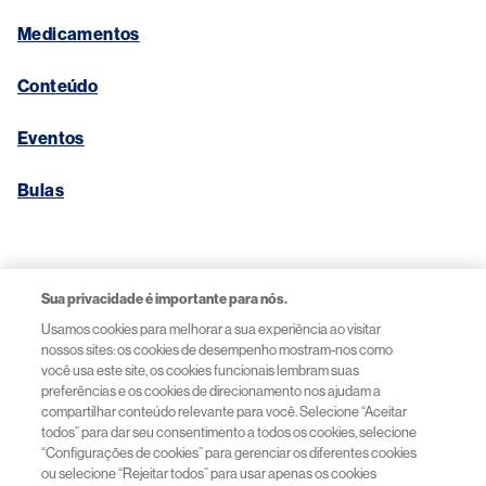
Medicamentos
Conteúdo
Eventos
Bulas
Links Úteis
Sua privacidade é importante para nós.
Usamos cookies para melhorar a sua experiência ao visitar
Aviso de Privacidade
nossos sites: os cookies de desempenho mostram-nos como
você usa este site, os cookies funcionais lembram suas
preferências e os cookies de direcionamento nos ajudam a
Termos de Uso
compartilhar conteúdo relevante para você. Selecione “Aceitar
todos” para dar seu consentimento a todos os cookies, selecione
“Configurações de cookies” para gerenciar os diferentes cookies
Acessibilidade
ou selecione “Rejeitar todos” para usar apenas os cookies