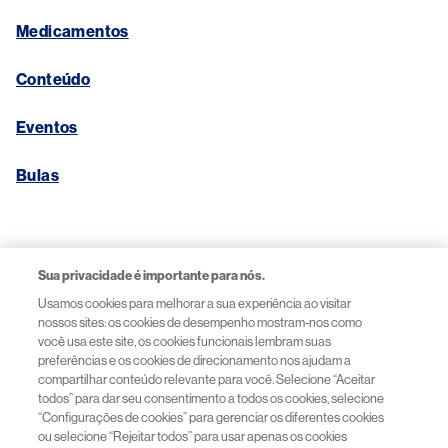
Medicamentos
Conteúdo
Eventos
Bulas
Links Úteis
Sua privacidade é importante para nós.
Usamos cookies para melhorar a sua experiência ao visitar
Aviso de Privacidade
nossos sites: os cookies de desempenho mostram-nos como
você usa este site, os cookies funcionais lembram suas
preferências e os cookies de direcionamento nos ajudam a
Termos de Uso
compartilhar conteúdo relevante para você. Selecione “Aceitar
todos” para dar seu consentimento a todos os cookies, selecione
“Configurações de cookies” para gerenciar os diferentes cookies
Acessibilidade
ou selecione “Rejeitar todos” para usar apenas os cookies