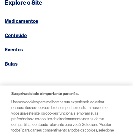
Explore o Site
Medicamentos
Conteúdo
Eventos
Bulas
Links Úteis
Sua privacidade é importante para nós.
Usamos cookies para melhorar a sua experiência ao visitar
Aviso de Privacidade
nossos sites: os cookies de desempenho mostram-nos como
você usa este site, os cookies funcionais lembram suas
preferências e os cookies de direcionamento nos ajudam a
Termos de Uso
compartilhar conteúdo relevante para você. Selecione “Aceitar
todos” para dar seu consentimento a todos os cookies, selecione