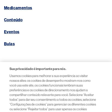
Medicamentos
Conteúdo
Eventos
Bulas
Links Úteis
Sua privacidade é importante para nós.
Usamos cookies para melhorar a sua experiência ao visitar
Aviso de Privacidade
nossos sites: os cookies de desempenho mostram-nos como
você usa este site, os cookies funcionais lembram suas
preferências e os cookies de direcionamento nos ajudam a
Termos de Uso
compartilhar conteúdo relevante para você. Selecione “Aceitar
todos” para dar seu consentimento a todos os cookies, selecione
“Configurações de cookies” para gerenciar os diferentes cookies
Acessibilidade
ou selecione “Rejeitar todos” para usar apenas os cookies