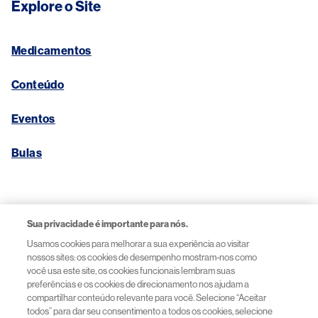
Explore o Site
Medicamentos
Conteúdo
Eventos
Bulas
Links Úteis
Sua privacidade é importante para nós.
Usamos cookies para melhorar a sua experiência ao visitar
Aviso de Privacidade
nossos sites: os cookies de desempenho mostram-nos como
você usa este site, os cookies funcionais lembram suas
preferências e os cookies de direcionamento nos ajudam a
Termos de Uso
compartilhar conteúdo relevante para você. Selecione “Aceitar
todos” para dar seu consentimento a todos os cookies, selecione