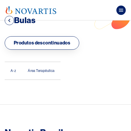
Pular para o conteúdo principal
Mai
Bulas
Produtos descontinuados
.
A-z
Área Terapêutica