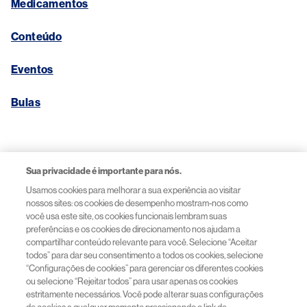
Medicamentos
Conteúdo
Eventos
Bulas
Links Úteis
Sua privacidade é importante para nós.
Usamos cookies para melhorar a sua experiência ao visitar
Aviso de Privacidade
nossos sites: os cookies de desempenho mostram-nos como
você usa este site, os cookies funcionais lembram suas
preferências e os cookies de direcionamento nos ajudam a
Termos de Uso
compartilhar conteúdo relevante para você. Selecione “Aceitar
todos” para dar seu consentimento a todos os cookies, selecione
“Configurações de cookies” para gerenciar os diferentes cookies
Acessibilidade
ou selecione “Rejeitar todos” para usar apenas os cookies
estritamente necessários. Você pode alterar suas configurações
Contato