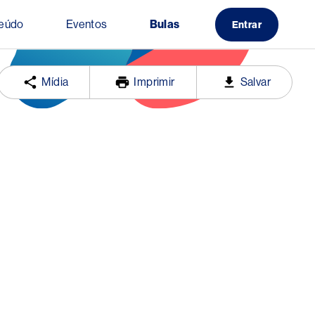
eúdo
Eventos
Bulas
Entrar
Mídia
Imprimir
Salvar