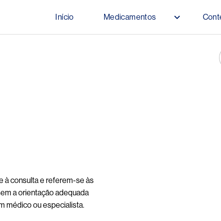
Pular para o conteúdo principal
Início
Medicamentos
Cont
Main navigation
e à consulta e referem-se às
sem a orientação adequada
um médico ou especialista.