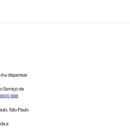
 e/ou dispensar
o Serviço de
0800 888
aulo, São Paulo
ida a