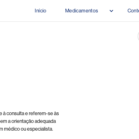
Pular para o conteúdo principal
Início
Medicamentos
Cont
Main navigation
e à consulta e referem-se às
sem a orientação adequada
um médico ou especialista.