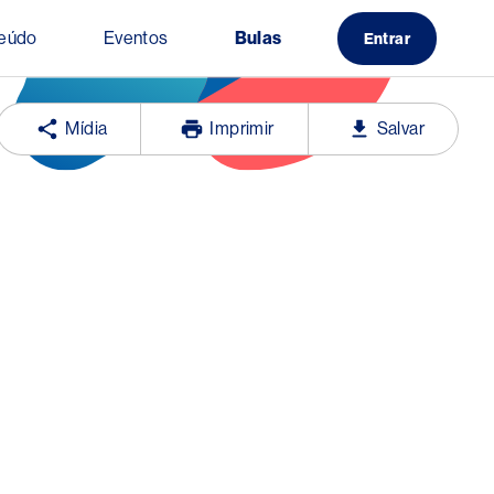
eúdo
Eventos
Bulas
Entrar
Mídia
Imprimir
Salvar