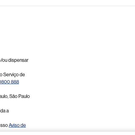
 e/ou dispensar
o Serviço de
0800 888
aulo, São Paulo
ida a
osso
Aviso de