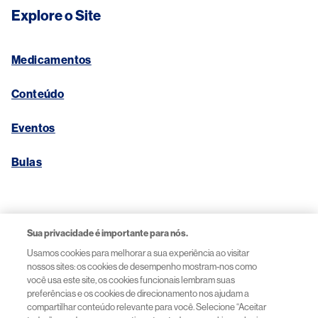
Explore o Site
Medicamentos
Conteúdo
Eventos
Bulas
Links Úteis
Sua privacidade é importante para nós.
Usamos cookies para melhorar a sua experiência ao visitar
Aviso de Privacidade
nossos sites: os cookies de desempenho mostram-nos como
você usa este site, os cookies funcionais lembram suas
preferências e os cookies de direcionamento nos ajudam a
Termos de Uso
compartilhar conteúdo relevante para você. Selecione “Aceitar