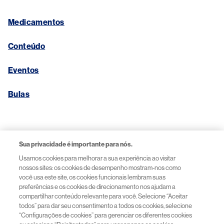
Medicamentos
Conteúdo
Eventos
Bulas
Links Úteis
Sua privacidade é importante para nós.
Usamos cookies para melhorar a sua experiência ao visitar
Aviso de Privacidade
nossos sites: os cookies de desempenho mostram-nos como
você usa este site, os cookies funcionais lembram suas
preferências e os cookies de direcionamento nos ajudam a
Termos de Uso
compartilhar conteúdo relevante para você. Selecione “Aceitar
todos” para dar seu consentimento a todos os cookies, selecione
“Configurações de cookies” para gerenciar os diferentes cookies
Acessibilidade