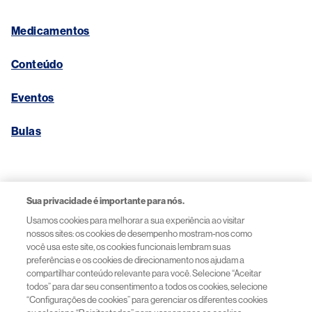
Medicamentos
Conteúdo
Eventos
Bulas
Links Úteis
Sua privacidade é importante para nós.
Usamos cookies para melhorar a sua experiência ao visitar
Aviso de Privacidade
nossos sites: os cookies de desempenho mostram-nos como
você usa este site, os cookies funcionais lembram suas
preferências e os cookies de direcionamento nos ajudam a
Termos de Uso
compartilhar conteúdo relevante para você. Selecione “Aceitar
todos” para dar seu consentimento a todos os cookies, selecione
“Configurações de cookies” para gerenciar os diferentes cookies
Acessibilidade