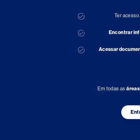
Ter acess
Encontrar in
Acessar document
Em todas as
áreas
Ent