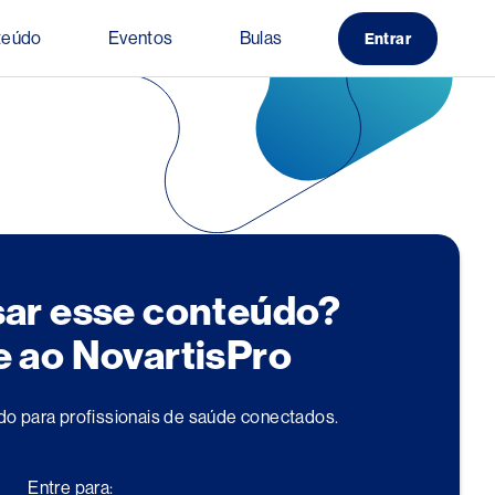
teúdo
Eventos
Bulas
Entrar
sar esse conteúdo?
e ao NovartisPro
do para profissionais de saúde conectados.
Entre para: