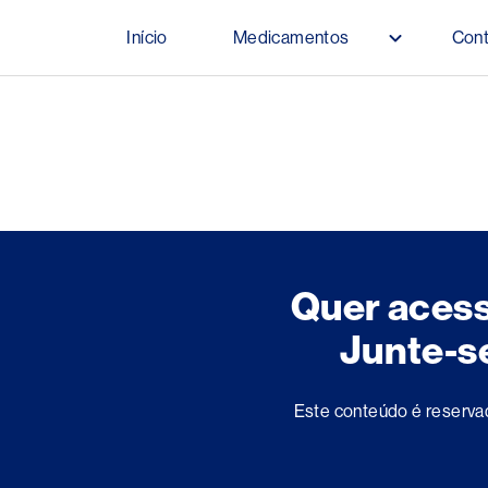
Pular para o conteúdo principal
Início
Medicamentos
Con
Main navigation
Quer aces
Junte-s
Este conteúdo é reserva