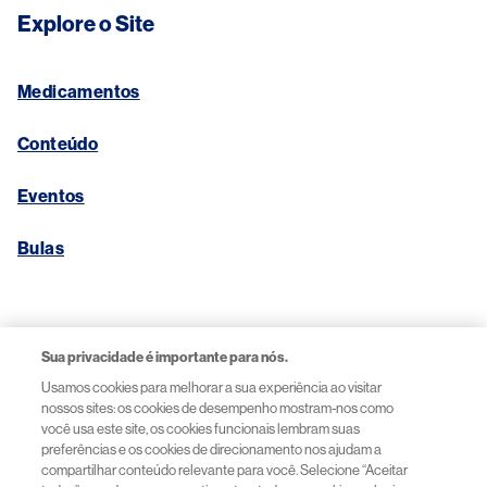
Explore o Site
Medicamentos
Conteúdo
Eventos
Bulas
Links Úteis
Sua privacidade é importante para nós.
Usamos cookies para melhorar a sua experiência ao visitar
Aviso de Privacidade
nossos sites: os cookies de desempenho mostram-nos como
você usa este site, os cookies funcionais lembram suas
preferências e os cookies de direcionamento nos ajudam a
Termos de Uso
compartilhar conteúdo relevante para você. Selecione “Aceitar