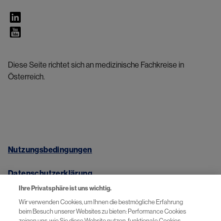
Diese Seite richtet sich an medizinische Fachkreise in
Österreich.
Nutzungsbedingungen
Datenschutzerklärung
Ihre Privatsphäre ist uns wichtig.
Impressum
Wir verwenden Cookies, um Ihnen die bestmögliche Erfahrung
beim Besuch unserer Websites zu bieten: Performance Cookies
zeigen uns, wie Sie diese Website nutzen, funktionale Cookies