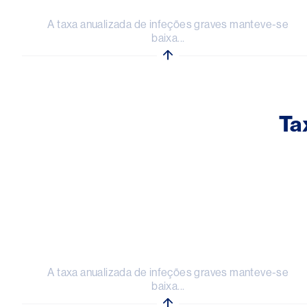
A taxa anualizada de infeções graves manteve-se
baixa...
Ta
Image
A taxa anualizada de infeções graves manteve-se
baixa...