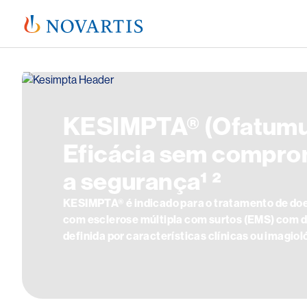
Image
KESIMPTA® (Ofatum
Eficácia sem compro
a segurança¹ ²
KESIMPTA® é indicado para o tratamento de do
com esclerose múltipla com surtos (EMS) com 
definida por características clínicas ou imagiol