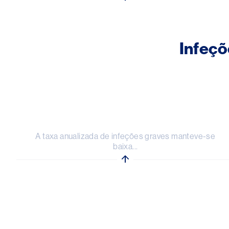
Infeçõ
Image
A taxa anualizada de infeções graves manteve-se
baixa...