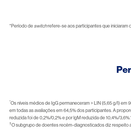
Image
*Período de
switch
refere-se aos participantes que iniciaram
Per
Image
*
Os níveis médios de IgG permaneceram > LIN (5,65 g/I) em 96
em todas as avaliações em 64,5% dos participantes. A prop
reduzida foi de 0,2%/0,2% e por lgM reduzida de 10,4%/3,6%.
†
O subgrupo de doentes recém-diagnosticados diz respeito a