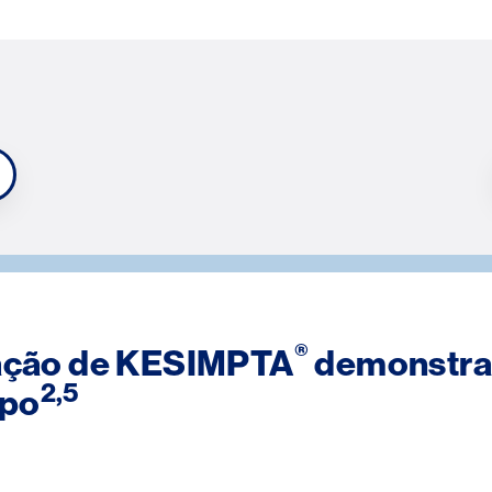
®
ização de KESIMPTA
demonstram
2,5
mpo