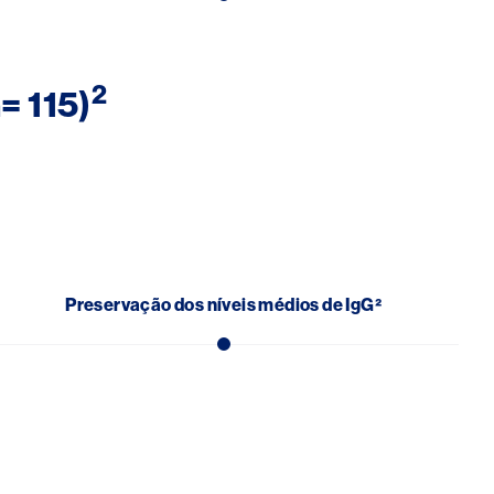
2
= 115)
Preservação dos níveis médios de IgG²