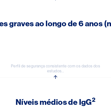
es graves ao longo de 6 anos (n
Perfil de segurança consistente com os dados dos
estudos...
2
Níveis médios de IgG