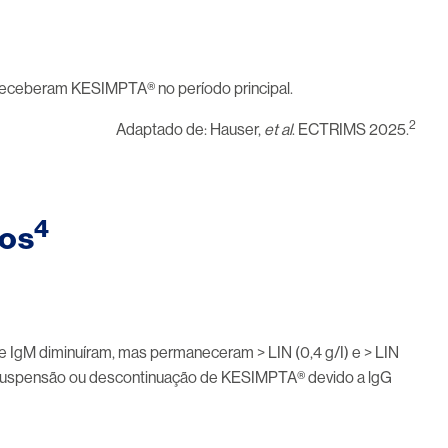
e receberam KESIMPTA® no período principal.
2
Adaptado de: Hauser,
et al
. ECTRIMS 2025.
4
nos
e IgM diminuíram, mas permaneceram > LIN (0,4 g/I) e > LIN
a suspensão ou descontinuação de KESIMPTA® devido a lgG