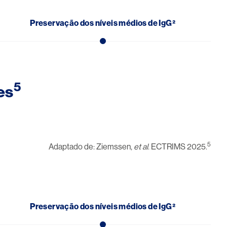
Preservação dos níveis médios de IgG²
5
es
5
Adaptado de: Ziemssen,
et al
. ECTRIMS 2025.
Preservação dos níveis médios de IgG²