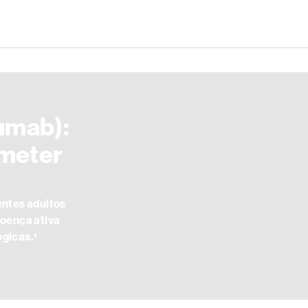
Passar para o conteúdo principal
umab):
meter
entes adultos
doença ativa
ógicas.¹