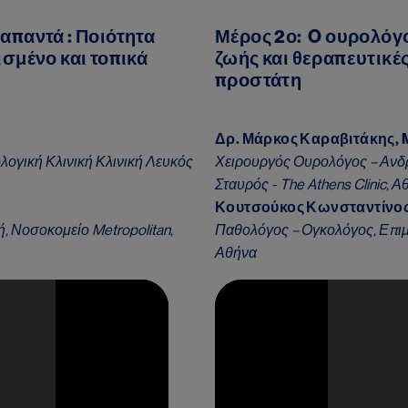
απαντά : Ποιότητα
Μέρος 2ο: O ουρολόγο
ισμένο και τοπικά
ζωής και θεραπευτικές
προστάτη
Δρ. Μάρκος Καραβιτάκης, M
λογική Κλινική Κλινική Λευκός
Χειρουργός Ουρολόγος – Ανδρο
Σταυρός - The Athens Clinic, Α
Κουτσούκος Κωνσταντίνος
, Νοσοκομείο Metropolitan,
Παθολόγος – Ογκολόγος, Επιμε
Αθήνα