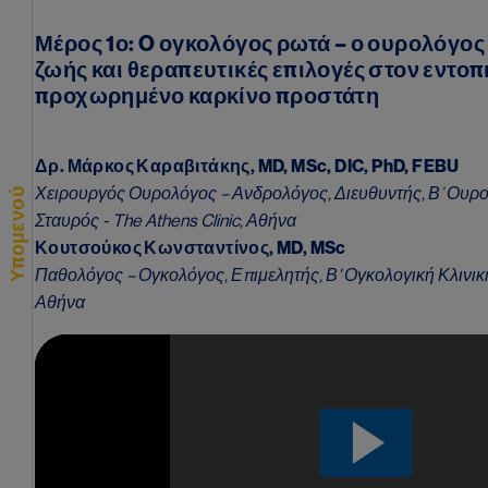
μεταστατικού
ευνουχοάντοχου
Μέρος 1ο: O ογκολόγος ρωτά – ο ουρολόγος 
ζωής και θεραπευτικές επιλογές στον εντοπ
Πώς
προχωρημένο καρκίνο προστάτη
προσεγγίζουμε
τον ασθενή με
μεταστατικό
ευνουχοάντοχο
Δρ. Μάρκος Καραβιτάκης, MD, MSc, DIC, PhD, FEBU
καρκίνο
Χειρουργός Ουρολόγος – Ανδρολόγος, Διευθυντής, Β’ Ουρο
Υπομενού
προστάτη;
Σταυρός - The Athens Clinic, Αθήνα
Κουτσούκος Κωνσταντίνος, MD, MSc
Παθολόγος – Ογκολόγος, Επιμελητής, Β' Ογκολογική Κλινική
Αθήνα