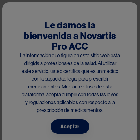
Pasar al contenido principal
Mai
Cosentyx®/ Scapho®-
Le damos la
secukinumab
bienvenida a Novartis
Guía de Autoaplicación de
Pro ACC
secukinumab
La información que figura en este sitio web está
dirigida a profesionales de la salud. Al utilizar
este servicio, usted certifica que es un médico
Pluma precargada
con la capacidad legal para prescribir
medicamentos. Mediante el uso de esta
plataforma, acepta cumplir con todas las leyes
y regulaciones aplicables con respecto a la
prescripción de medicamentos.
Something went wrong
Aceptar
An error occurred, please try again later.