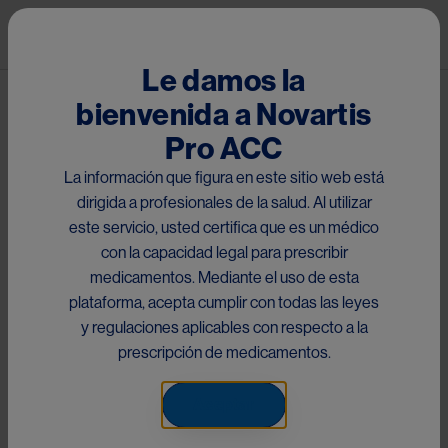
Pasar al contenido principal
Mai
Le damos la
bienvenida a Novartis
®
Certican
Pro ACC
El presente sitio está dirigido a médicos con matrícula
La información que figura en este sitio web está
habilitante dentro de la Región de Centro América y el
dirigida a profesionales de la salud. Al utilizar
Caribe, Perú, Ecuador y Chile, que acceden a la
este servicio, usted certifica que es un médico
información de
Everolimus
a través del scan del código
con la capacidad legal para prescribir
QR impreso en el material y/o link proporcionado. Por
medicamentos. Mediante el uso de esta
favor seleccione el país respectivo para su consulta:
plataforma, acepta cumplir con todas las leyes
This site is directed to doctors with qualifying registration
y regulaciones aplicables con respecto a la
within the Central America and the Caribbean, Peru,
prescripción de medicamentos.
Ecuador and Chile Region who access information
of
Everolimus
through the scan of the QR code printed on
Aceptar
the material and/or link provided. Please select the
respective country for your inquiry: