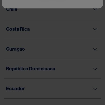
Chile
Costa Rica
Curaçao
República Dominicana
Ecuador