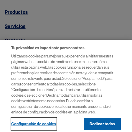
Productos
Servicios
Contacto
Tu privacidad es importante para nosotros.
Utilizamos cookies para mejorar su experiencia al visitar nuestras
páginas web: las cookies de rendimiento nos muestran cómo
utiliza esta página web, las cookies funcionales recuerdan sus
Aviso de privacidad
preferencias y las cookies de orientación nos ayudan a compartir
contenido relevante para usted. Seleccione: "Aceptar todo" para
Términos y Condiciones
dar su consentimiento a todas las cookies, seleccione
"Configuración de cookies" para administrar las diferentes
cookies o seleccione "Declinar todas" para utilizar solo las
Preguntas más frecuentes
cookies estrictamente necesarias. Puede cambiar su
configuración de cookies en cualquier momento presionando el
enlace de configuración de cookies en la página web.
Configuración de cookies
Declinar todas
© 2026 Novartis Argentina S.A. Todos los derechos
reservados.