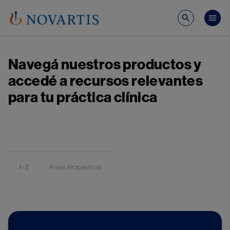
Pasar al contenido principal
Mai
Navegá nuestros productos y
accedé a recursos relevantes
para tu práctica clínica
A-Z
Áreas terapéuticas