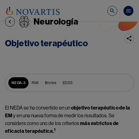
Pasar al contenido principal
Mai
Neurología
Objetivo terapéutico
NEDA-3
RMI
Brotes
EDSS
El NEDA se ha convertido en un 
objetivo terapéutico de la 
EM 
y en una nueva forma de medir los resultados. Se 
considera como uno de los criterios 
más estrictos de 
1
eficacia terapéutica.