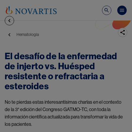
Pasar al contenido principal
Mai
Ruta de navegación
Hematología
El desafío de la enfermedad 
de injerto vs. Huésped 
resistente o refractaria a 
esteroides
No te pierdas estas interesantísimas charlas en el contexto 
de la 3° edición del Congreso GATMO-TC, con toda la 
información científica actualizada para transformar la vida de 
los pacientes.