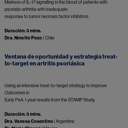
Markers of IL-17 signalling in the blood of patients with
psoriatic arthritis with inadequate
response to tumor necrosis factor inhibitors.
Try again
Duración: 3 mins.
Dra. Ninette Pezo
| Chile
Ventana de oportunidad y estrategia treat-
to-target en artritis psoriásica
Something went wrong
An error occurred, please try again later.
Using an intensive treat-to-target strategy to improve
Outcomes in
Early PsA: 1 year results from the STAMP Study.
Try again
Duración: 3 mins.
Dra. Vanesa Cosentino
| Argentina