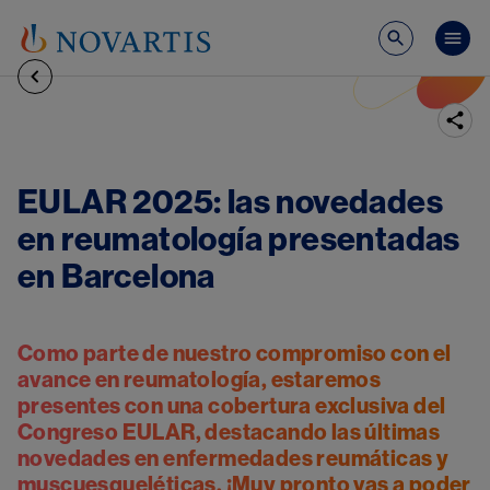
Pasar al contenido principal
Mai
Image
EULAR 2025: las novedades
en reumatología presentadas
en Barcelona
Como parte de nuestro compromiso con el
avance en reumatología, estaremos
presentes con una cobertura exclusiva del
Congreso EULAR, destacando las últimas
novedades en enfermedades reumáticas y
muscuesqueléticas. ¡Muy pronto vas a poder