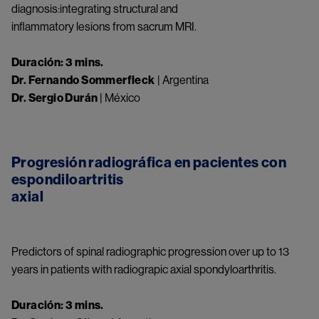
diagnosis:integrating structural and
inflammatory lesions from sacrum MRI.
Try again
Duración: 3 mins.
Dr. Fernando Sommerfleck
| Argentina
Dr. Sergio Durán
| México
Progresión radiográfica en pacientes con
espondiloartritis
axial
Something went wrong
An error occurred, please try again later.
Predictors of spinal radiographic progression over up to 13
years in patients with radiograpic axial spondyloarthritis.
Try again
Duración: 3 mins.