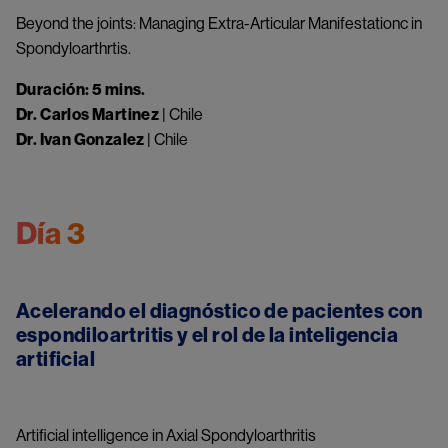
An error occurred, please try again later.
Beyond the joints: Managing Extra-Articular Manifestationc in
Spondyloarthrtis.
Duración: 5 mins.
Try again
Dr.
Carlos Martinez
| Chile
Dr. Ivan Gonzalez
| Chile
Día 3
Acelerando el diagnóstico de pacientes con
espondiloartritis y el rol de la inteligencia
artificial
Something went wrong
An error occurred, please try again later.
Artificial intelligence in Axial Spondyloarthritis