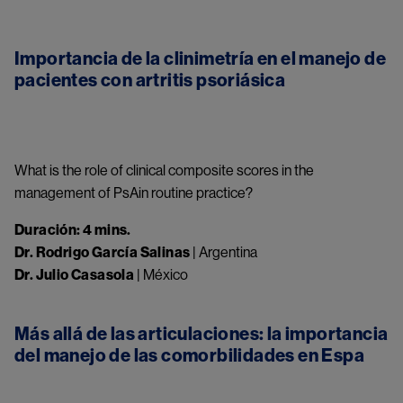
Importancia de la clinimetría en el manejo de
pacientes con artritis psoriásica
Something went wrong
An error occurred, please try again later.
What is the role of clinical composite scores in the
management of PsAin routine practice?
Duración: 4 mins.
Try again
Dr. Rodrigo García Salinas
| Argentina
Dr. Julio Casasola
| México
Más allá de las articulaciones: la importancia
del manejo de las comorbilidades en Espa
Something went wrong