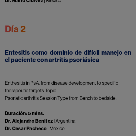
Dr.
Mario Chavez
| México
Día 2
Entesitis como dominio de difícil manejo en
el paciente con artritis psoriásica
Something went wrong
An error occurred, please try again later.
Enthesitis in PsA, from disease development to specific
therapeutic targets Topic
Psoriatic arthritis Session Type from Bench to bedside.
Try again
Duración: 5 mins.
Dr. Alejandro Benitez
|
Argentina
Dr. Cesar Pacheco
|
México