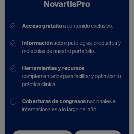
NovartisPro
Seleccioná un curso (Se puede
Acceso gratuito
a contenido exclusivo.
seleccionar 1 curso máximo):
Información
sobre patologías, productos y
Curso introductorio de genética orientado a
moléculas de nuestro portafolio.
dislipidemias
Herramientas y recursos
Trastornos lipídicos menos frecuentes en pediatría
complementarios para facilitar y optimizar tu
Actualización en dislipidemias primarias
práctica clínica.
Trastornos lipídicos en la mujer
Coberturas de congresos
nacionales e
internacionales a lo largo del año.
Novedades del tratamiento farmacológico de las
dislipidemias