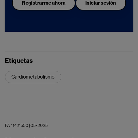
Registrarme ahora
Iniciar sesión
Lipoptroteína(a): un biomarcador independiente de
riesgo cardiovascular
Etiquetas
Cardiometabolismo
FA-11421550 | 05/2025