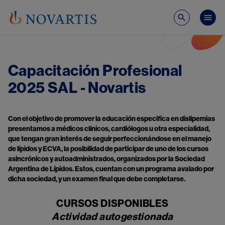
Pasar al contenido principal
Mai
Capacitación Profesional
2025 SAL - Novartis
Con el objetivo de promover la educación especifica en dislipemias
presentamos a médicos clínicos, cardiólogos u otra especialidad,
que tengan gran interés de seguir perfeccionándose en el manejo
de lípidos y ECVA, la posibilidad de participar de uno de los cursos
asincrónicos y autoadministrados, organizados por la Sociedad
Argentina de Lípidos. Estos, cuentan con un programa avalado por
dicha sociedad, y un examen final que debe completarse.
CURSOS DISPONIBLES
Actividad autogestionada