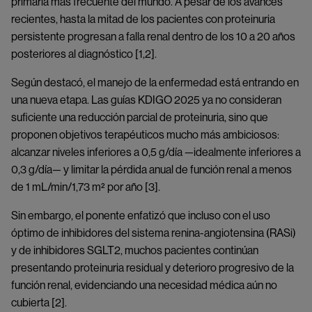
primaria más frecuente del mundo. A pesar de los avances
recientes, hasta la mitad de los pacientes con proteinuria
persistente progresan a falla renal dentro de los 10 a 20 años
posteriores al diagnóstico [1,2].
Según destacó, el manejo de la enfermedad está entrando en
una nueva etapa. Las guías KDIGO 2025 ya no consideran
suficiente una reducción parcial de proteinuria, sino que
proponen objetivos terapéuticos mucho más ambiciosos:
alcanzar niveles inferiores a 0,5 g/día —idealmente inferiores a
0,3 g/día— y limitar la pérdida anual de función renal a menos
de 1 mL/min/1,73 m² por año [3].
Sin embargo, el ponente enfatizó que incluso con el uso
óptimo de inhibidores del sistema renina-angiotensina (RASi)
y de inhibidores SGLT2, muchos pacientes continúan
presentando proteinuria residual y deterioro progresivo de la
función renal, evidenciando una necesidad médica aún no
cubierta [2].