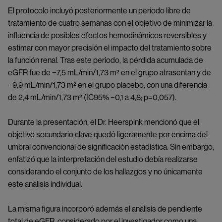
El protocolo incluyó posteriormente un período libre de
tratamiento de cuatro semanas con el objetivo de minimizar la
influencia de posibles efectos hemodinámicos reversibles y
estimar con mayor precisión el impacto del tratamiento sobre
la función renal. Tras este período, la pérdida acumulada de
eGFR fue de −7,5 mL/min/1,73 m² en el grupo atrasentan y de
−9,9 mL/min/1,73 m² en el grupo placebo, con una diferencia
de 2,4 mL/min/1,73 m² (IC95% −0,1 a 4,8; p=0,057).
Durante la presentación, el Dr. Heerspink mencionó que el
objetivo secundario clave quedó ligeramente por encima del
umbral convencional de significación estadística. Sin embargo,
enfatizó que la interpretación del estudio debía realizarse
considerando el conjunto de los hallazgos y no únicamente
este análisis individual.
La misma figura incorporó además el análisis de pendiente
total de eGFR, considerado por el investigador como una