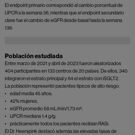
El endpoint primario correspondió al cambio porcentual de
UPCR a la semana 36, mientras que el endpoint secundario
clave fue el cambio de eGFR desde basal hasta la semana
136.
Image
Población estudiada
Entre marzo de 2021 y abril de 2023 fueron aleatorizados
404 participantes en 133 centros de 20 países. De ellos, 340
integraron el estrato principal y 64 el estrato con iSGLT2.
La población representó pacientes típicos de alto riesgo:
• edad media 45 años;
• 42% mujeres;
• eGFR promedio 58 mL/min/1,73 m²;
• UPCR mediana 1,4 g/g;
• prácticamente todos los pacientes recibían RASi.
El Dr. Heerspink destacó además las elevadas tasas de