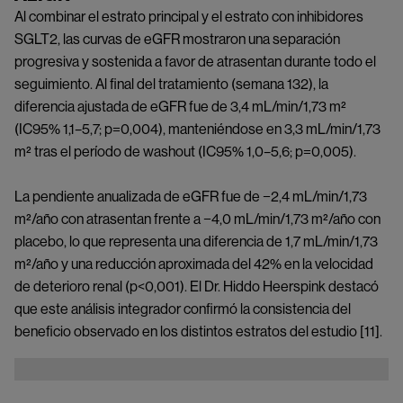
Al combinar el estrato principal y el estrato con inhibidores
SGLT2, las curvas de eGFR mostraron una separación
progresiva y sostenida a favor de atrasentan durante todo el
seguimiento. Al final del tratamiento (semana 132), la
diferencia ajustada de eGFR fue de 3,4 mL/min/1,73 m²
(IC95% 1,1–5,7; p=0,004), manteniéndose en 3,3 mL/min/1,73
m² tras el período de washout (IC95% 1,0–5,6; p=0,005).
La pendiente anualizada de eGFR fue de −2,4 mL/min/1,73
m²/año con atrasentan frente a −4,0 mL/min/1,73 m²/año con
placebo, lo que representa una diferencia de 1,7 mL/min/1,73
m²/año y una reducción aproximada del 42% en la velocidad
de deterioro renal (p<0,001). El Dr. Hiddo Heerspink destacó
que este análisis integrador confirmó la consistencia del
beneficio observado en los distintos estratos del estudio [11].
Image