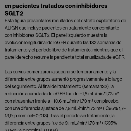
en pacientes tratados con inhibidores
SGLT2
Esta figura presenta los resultados del estrato exploratorio de
ALIGN que incluyó pacientes en tratamiento concomitante
con inhibidores SGLT2. El panel izquierdo muestra la
evolución longitudinal del eGFR durante las 132 semanas de
tratamiento y el período libre de tratamiento, mientras que el
panel derecho resume la pendiente total anualizada de eGFR.
Las curvas comenzaron a separarse tempranamente y la
diferencia entre grupos aumentó progresivamente a lo largo
del seguimiento. Al final del tratamiento (semana 132), la
reducción acumulada de eGFR fue de −1,5 mL/min/1,73 m²
con atrasentan frente a −10,6 mL/min/1,73 m² con placebo,
con una diferencia ajustada de 7,8 mL/min/1,73 m² (IC95% 1,7–
13,9; p nominal=0,013). Tras el período sin tratamiento, la
diferencia entre grupos fue de 9,1 mL/min/1,73 m² (IC95%
3,0–15,2; p nominal=0,004).