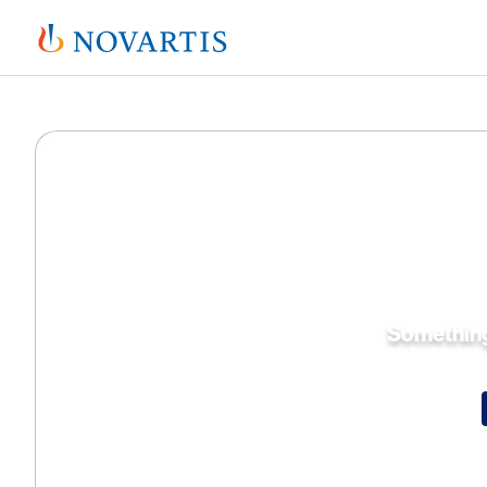
Somethin
An error occurred, 
Tr