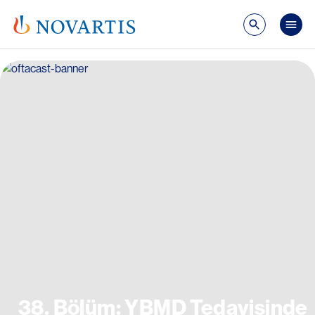
Ana içeriğe atla
Mai
Image
38. Bölüm: YBMD Tedavisinde