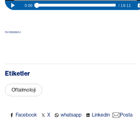
FA-11293860-1
Etiketler
Oftalmoloji
Facebook
X
whatsapp
Linkedin
Posta